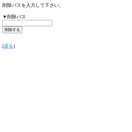
削除パスを入力して下さい。
▼削除パス
[
戻る
]