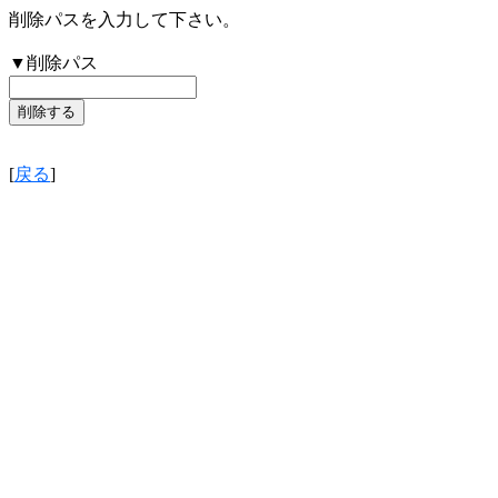
削除パスを入力して下さい。
▼削除パス
[
戻る
]