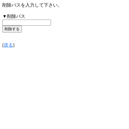
削除パスを入力して下さい。
▼削除パス
[
戻る
]