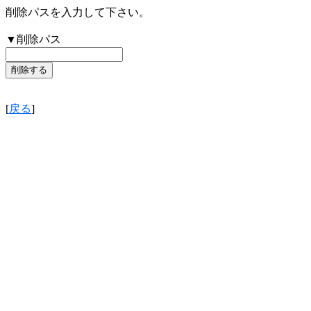
削除パスを入力して下さい。
▼削除パス
[
戻る
]