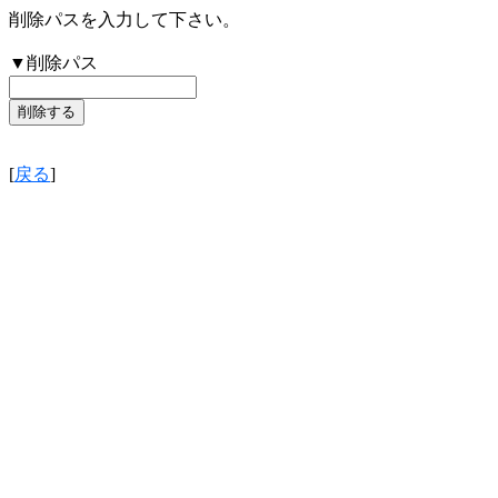
削除パスを入力して下さい。
▼削除パス
[
戻る
]