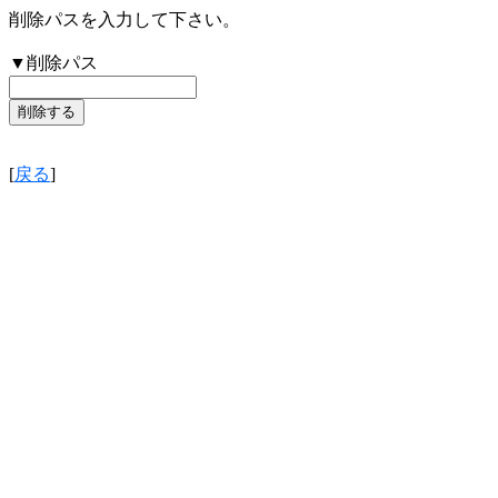
削除パスを入力して下さい。
▼削除パス
[
戻る
]