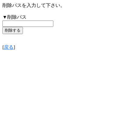
削除パスを入力して下さい。
▼削除パス
[
戻る
]