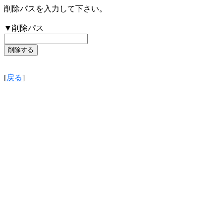
削除パスを入力して下さい。
▼削除パス
[
戻る
]