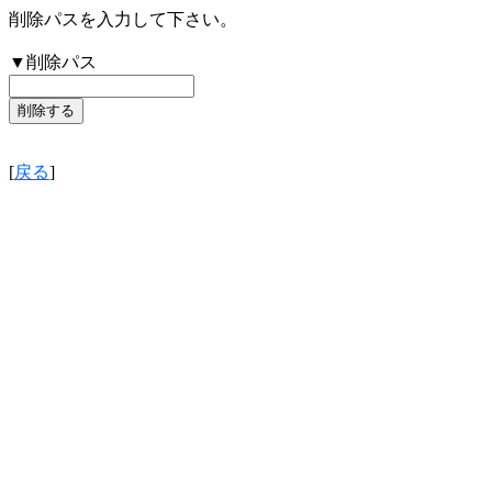
削除パスを入力して下さい。
▼削除パス
[
戻る
]