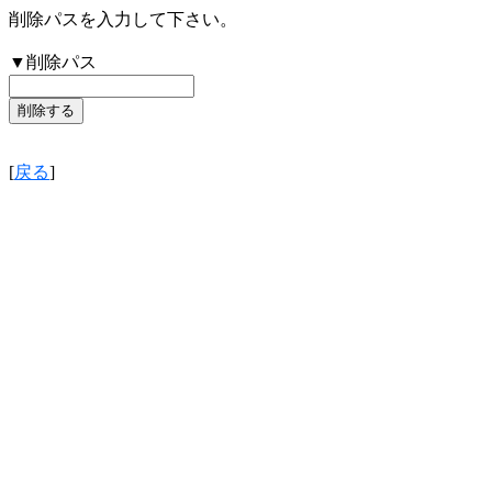
削除パスを入力して下さい。
▼削除パス
[
戻る
]