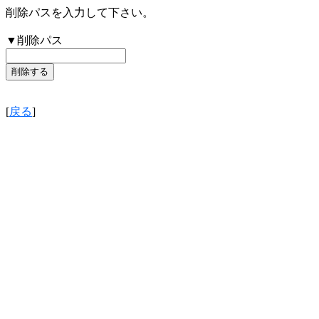
削除パスを入力して下さい。
▼削除パス
[
戻る
]