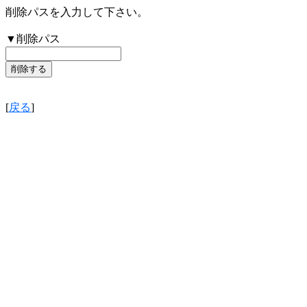
削除パスを入力して下さい。
▼削除パス
[
戻る
]