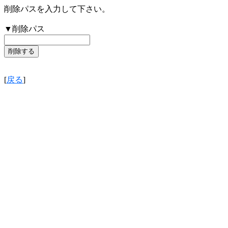
削除パスを入力して下さい。
▼削除パス
[
戻る
]