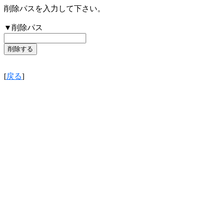
削除パスを入力して下さい。
▼削除パス
[
戻る
]