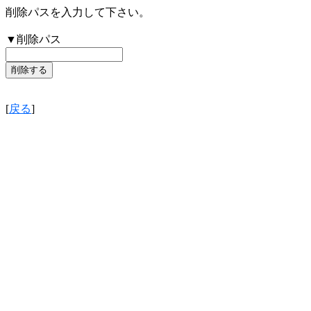
削除パスを入力して下さい。
▼削除パス
[
戻る
]