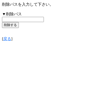
削除パスを入力して下さい。
▼削除パス
[
戻る
]