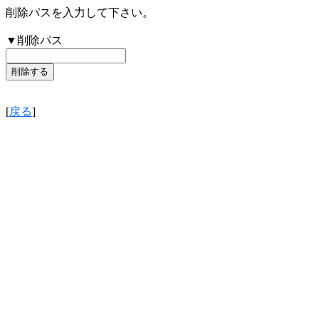
削除パスを入力して下さい。
▼削除パス
[
戻る
]