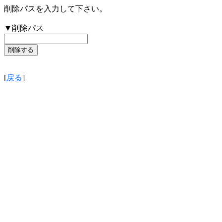
削除パスを入力して下さい。
▼削除パス
[
戻る
]