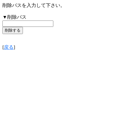
削除パスを入力して下さい。
▼削除パス
[
戻る
]