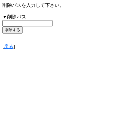
削除パスを入力して下さい。
▼削除パス
[
戻る
]