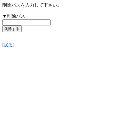
削除パスを入力して下さい。
▼削除パス
[
戻る
]