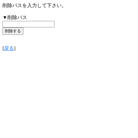
削除パスを入力して下さい。
▼削除パス
[
戻る
]