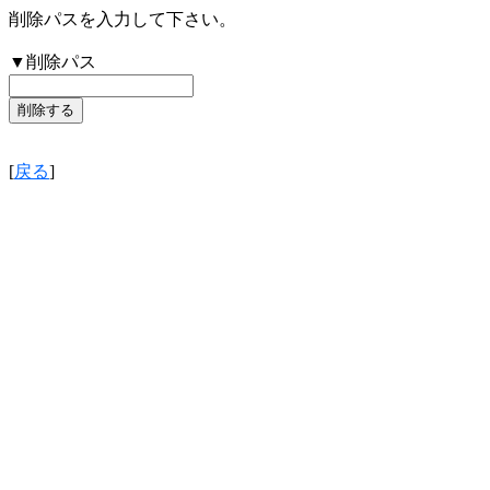
削除パスを入力して下さい。
▼削除パス
[
戻る
]