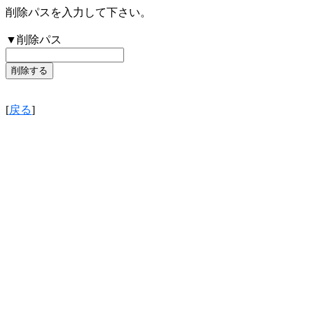
削除パスを入力して下さい。
▼削除パス
[
戻る
]