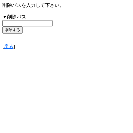
削除パスを入力して下さい。
▼削除パス
[
戻る
]