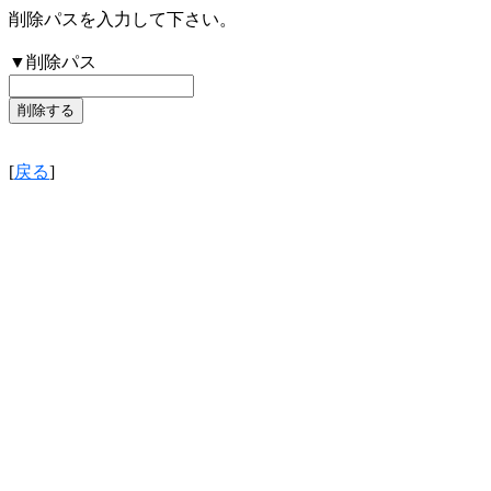
削除パスを入力して下さい。
▼削除パス
[
戻る
]