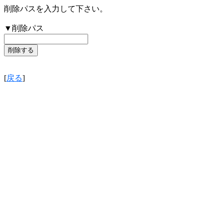
削除パスを入力して下さい。
▼削除パス
[
戻る
]