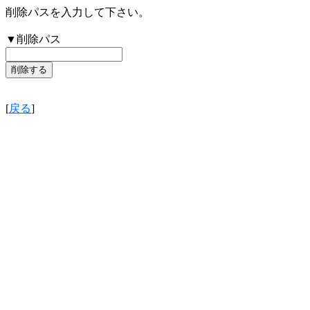
削除パスを入力して下さい。
▼削除パス
[
戻る
]