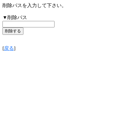
削除パスを入力して下さい。
▼削除パス
[
戻る
]