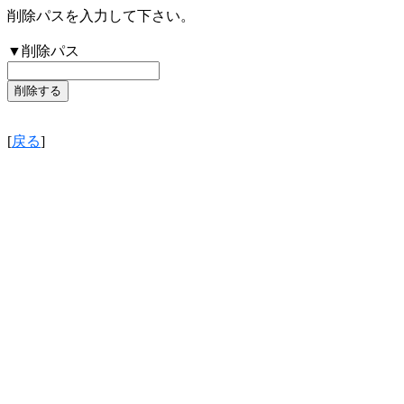
削除パスを入力して下さい。
▼削除パス
[
戻る
]