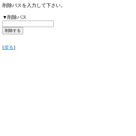
削除パスを入力して下さい。
▼削除パス
[
戻る
]