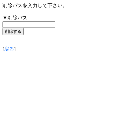
削除パスを入力して下さい。
▼削除パス
[
戻る
]