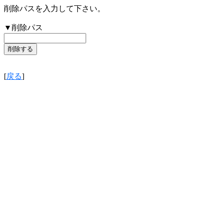
削除パスを入力して下さい。
▼削除パス
[
戻る
]