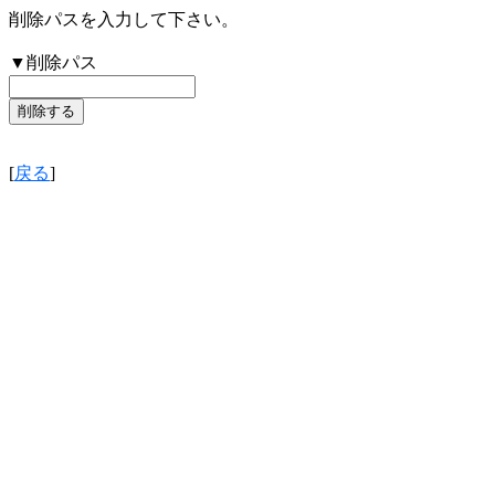
削除パスを入力して下さい。
▼削除パス
[
戻る
]