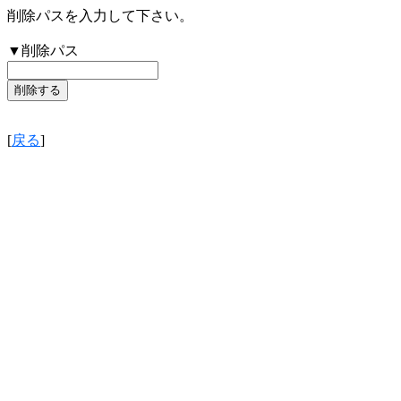
削除パスを入力して下さい。
▼削除パス
[
戻る
]