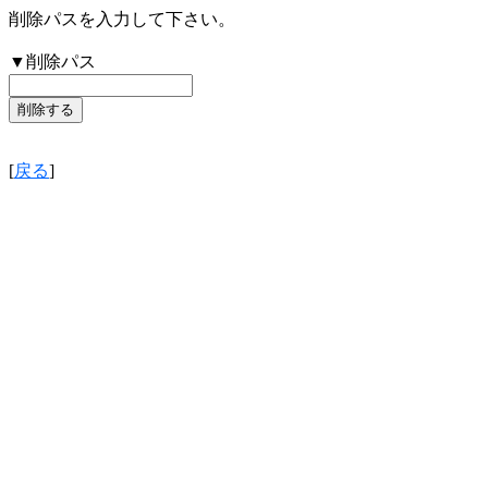
削除パスを入力して下さい。
▼削除パス
[
戻る
]