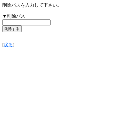
削除パスを入力して下さい。
▼削除パス
[
戻る
]