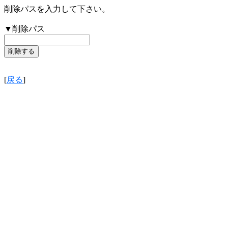
削除パスを入力して下さい。
▼削除パス
[
戻る
]