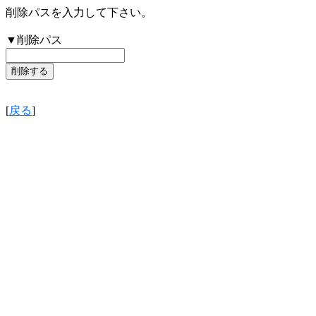
削除パスを入力して下さい。
▼削除パス
[
戻る
]