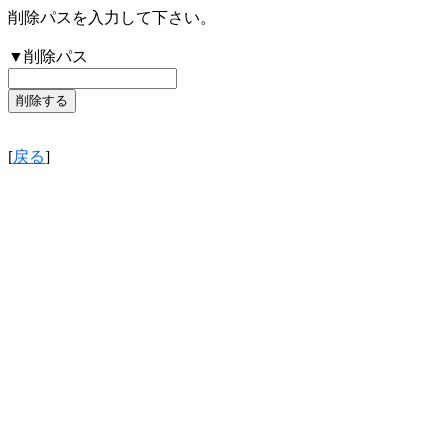
削除パスを入力して下さい。
▼削除パス
[
戻る
]