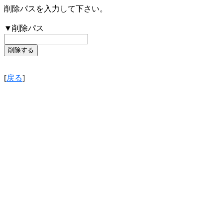
削除パスを入力して下さい。
▼削除パス
[
戻る
]