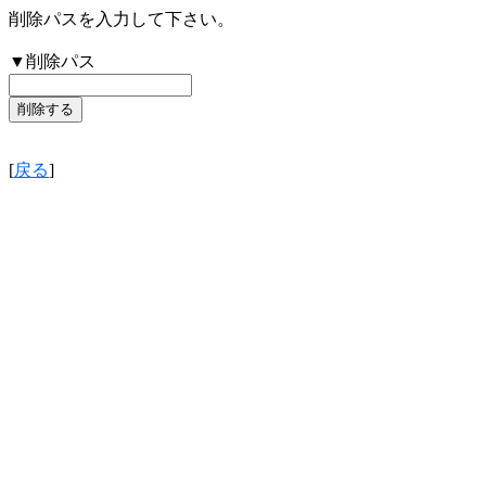
削除パスを入力して下さい。
▼削除パス
[
戻る
]