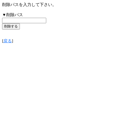
削除パスを入力して下さい。
▼削除パス
[
戻る
]