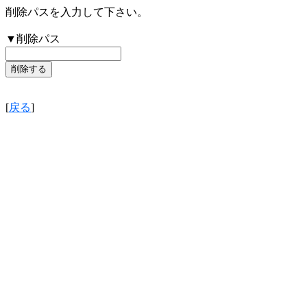
削除パスを入力して下さい。
▼削除パス
[
戻る
]