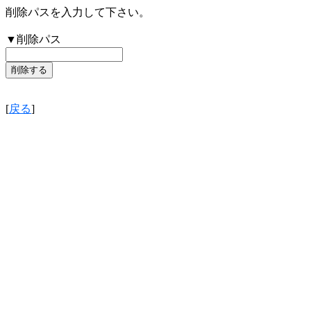
削除パスを入力して下さい。
▼削除パス
[
戻る
]