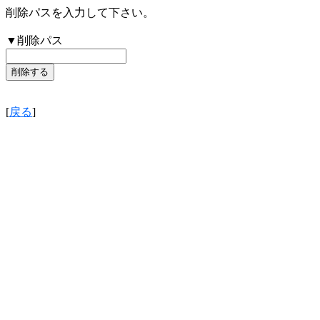
削除パスを入力して下さい。
▼削除パス
[
戻る
]