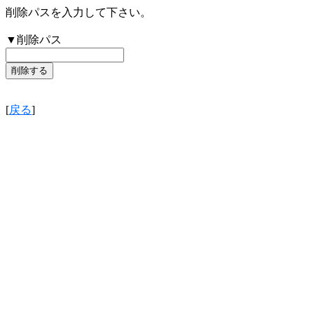
削除パスを入力して下さい。
▼削除パス
[
戻る
]