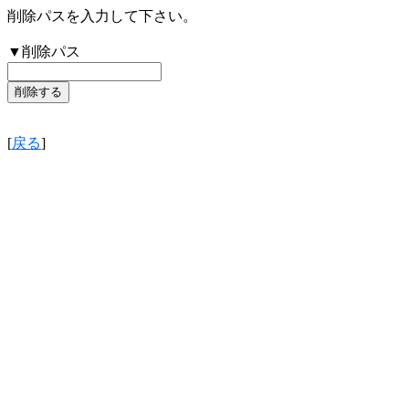
削除パスを入力して下さい。
▼削除パス
[
戻る
]