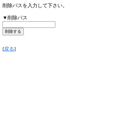
削除パスを入力して下さい。
▼削除パス
[
戻る
]