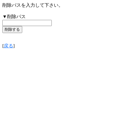
削除パスを入力して下さい。
▼削除パス
[
戻る
]